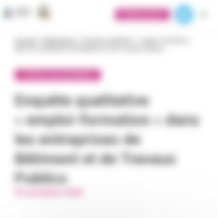
Panneau de gestion des cookies
Espace privé
Accueil
>
Publications
>
Enquête qualitative « emploi-formation »
dans les entreprises de Bâtiment et de Travaux Publics
< Retour aux actualités
Enquête qualitative
« emploi-formation » dans
les entreprises de
Bâtiment et de Travaux
Publics
25 novembre 2022