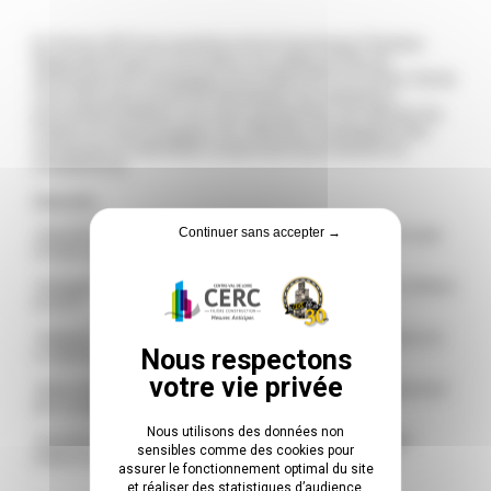
En février 2019, les membres de la Commission Paritaire
Régionale Emploi et Formation ont validé un Plan de
développement stratégique de la filière BTP en Centre-Val de
Loire avec pour priorité de développer les indicateurs
permettant d’obtenir une vision prospective, de valoriser les
métiers et d’accompagner les réflexions stratégiques des
entreprises en identifiant notamment leurs besoins en
compétences
Objectifs:
Continuer sans accepter →
-Identifier les besoins dans les territoires par branche et par
famille de métiers du BTP
-Anticiper les évolutions et renforcer l’attractivité des métiers
du BTP
-Adapter l’offre de formation pour répondre aux besoins en
compétences des entreprises
-Répondre aux enjeux de recrutement et de développement
des compétences
Nous utilisons des données non
-Enrichir les données emploi/formation du secteur, afin
sensibles comme des cookies pour
d’alimenter les réflexions des partenaires sur le sujet
assurer le fonctionnement optimal du site
et réaliser des statistiques d’audience.