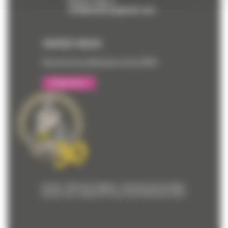
02 36 17 46 11
cerbtpcentre@gmail.com
SUIVEZ-NOUS
Recevez les publications de la CERC
S'abonner !
Contact
-
Mentions légales
-
Données personnelles
-
Gestion des cookies
© Tous Droits Réservés CERC.