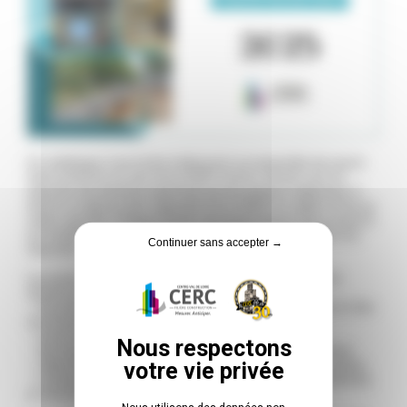
Ce catalogue vous invite à découvrir un ensemble de savoir-
faire présents au sein de la CERC Centre-Val de Loire en
réponse aux besoins exprimés par les acteurs régionaux. Il
donne un aperçu des capacités de la CERC en région et de sa
valeur ajoutée. Chaque étude reprend le besoin qui a mené à
sa création et les savoir-faire des CERC qui permettent d’y
Continuer sans accepter →
répondre.
Les savoir-faire CERC et les études qui en découlent se
déclinent à travers nos grandes problématiques :
– Accompagner la transformation des infrastructures et des
territoires
– Suivre l’économie de la filière construction
– Accompagner la rénovation énergétique des territoires
– Objectiver les enjeux en matière d’emploi et de formation
– Comprendre les enjeux en matière de gestion des déchets
et d’économie circulaire