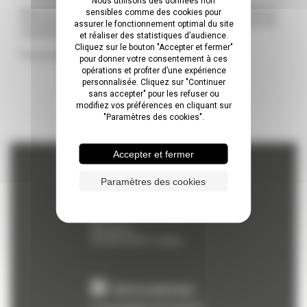
Nous utilisons des données non
Nous remercions l’ensemble de nos membres adhérents et
sensibles comme des cookies pour
nos partenaires qui nous soutiennent dans la production de
assurer le fonctionnement optimal du site
ces études !
et réaliser des statistiques d’audience.
Cliquez sur le bouton "Accepter et fermer"
Pour accéder au document :
cliquez ici
pour donner votre consentement à ces
opérations et profiter d’une expérience
personnalisée. Cliquez sur "Continuer
sans accepter" pour les refuser ou
modifiez vos préférences en cliquant sur
"Paramètres des cookies".
Accepter et fermer
CONTACT
Paramètres des cookies
Adresse postale
BP 22216
45162
OLIVET Cedex
Adresse physique
6 rue Charles de Coulomb