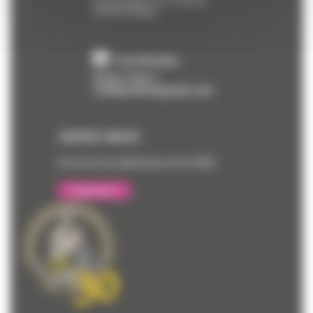
45100
Orléans
Coordonnées
02 36 17 46 11
cerbtpcentre@gmail.com
SUIVEZ-NOUS
Recevez les publications de la CERC
S'abonner !