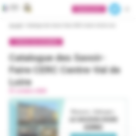
Panneau de gestion des cookies
Espace privé
Accueil
>
Catalogue des Savoir-Faire CERC Centre-Val de Loire
< Retour aux actualités
Catalogue des Savoir-
Faire CERC Centre-Val de
Loire
01 octobre 2025