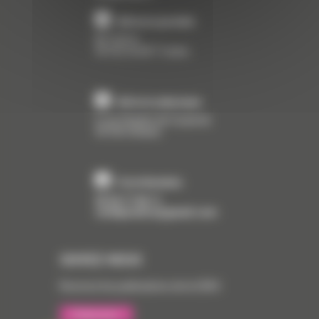
Adresse postale
BP 22216
45162
OLIVET Cedex
Adresse physique
6 rue Charles de Coulomb
45100
Orléans
Coordonnées
02 36 17 46 11
cerbtpcentre@gmail.com
SUIVEZ-NOUS
Recevez les publications de la CERC
S'abonner !