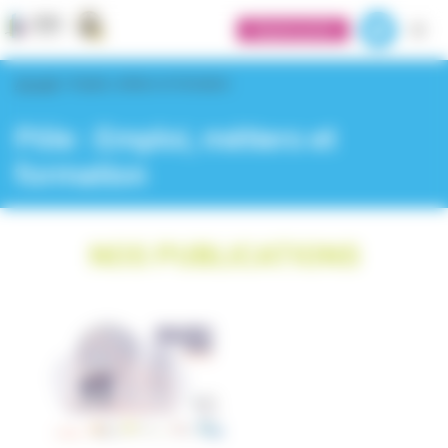
Panneau de gestion des cookies
Espace privé
Accueil
>
Emploi, métiers et formation
Pôle :
Emploi, métiers et
formation
NOS PUBLICATIONS